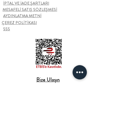
İPTAL VE İADE ŞARTLARI
MESAFELİ SATIŞ SÖZLEŞMESİ
AYDINLATMA METNİ
ÇEREZ POLİTİKASI
SSS
Bize Ulaşın
Şarkiye Mah. Kazım Karabekir Cad.
Furtun Plaza
33/44 ORDU
+90 452 666 1 222
hello@odaproducts.com