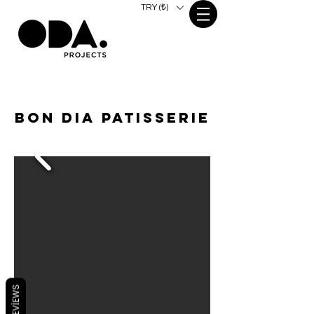
TRY (₺)
bon dıa patısserıe
REVIEWS