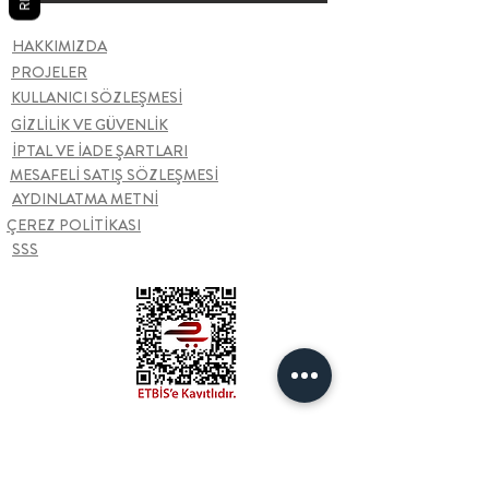
HAKKIMIZDA
PROJELER
KULLANICI SÖZLEŞMESİ
GİZLİLİK VE GÜVENLİK
İPTAL VE İADE ŞARTLARI
MESAFELİ SATIŞ SÖZLEŞMESİ
AYDINLATMA METNİ
ÇEREZ POLİTİKASI
SSS
Bize Ulaşın
Şarkiye Mah. Kazım Karabekir Cad.