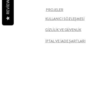
REVIEWS
PROJELER
KULLANICI SÖZLEŞMESİ
GİZLİLİK VE GÜVENLİK
İPTAL VE İADE ŞARTLARI