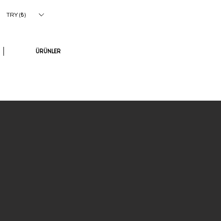
Giriş
TRY (₺)
ÜRÜNLER