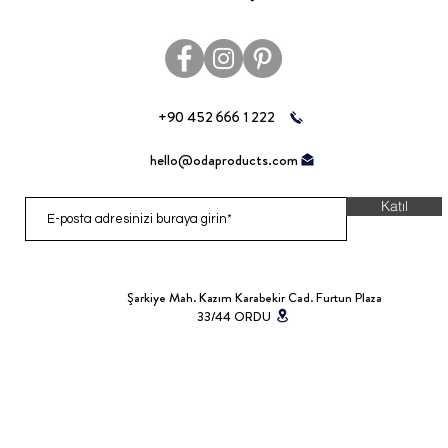
+90 452 666 1 222
hello@odaproducts.com
Katıl
Şarkiye Mah. Kazım Karabekir Cad. Furtun Plaza
33/44 ORDU